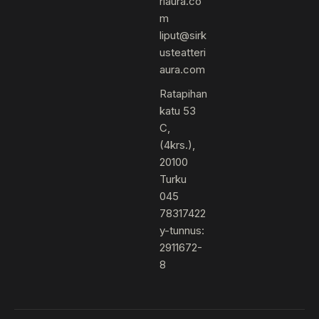
riaura.co
m
liput@sirk
usteatteri
aura.com
Ratapihan
katu 53
C,
(4krs.),
20100
Turku
045
78317422
y-tunnus:
2911672-
8