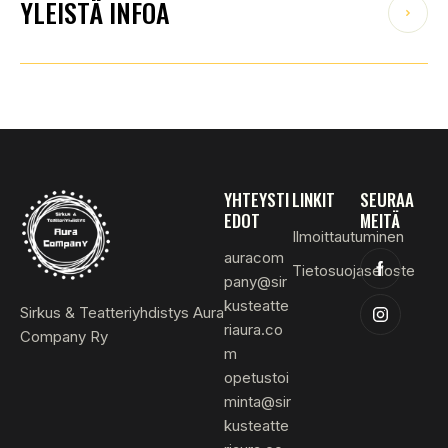
YLEISTÄ INFOA
YHTEYSTI
LINKIT
SEURAA
EDOT
MEITÄ
Ilmoittautuminen
auracom
Tietosuojaseloste
pany@sir
kusteatte
Sirkus & Teatteriyhdistys Aura
riaura.co
Company Ry
m
opetustoi
minta@sir
kusteatte