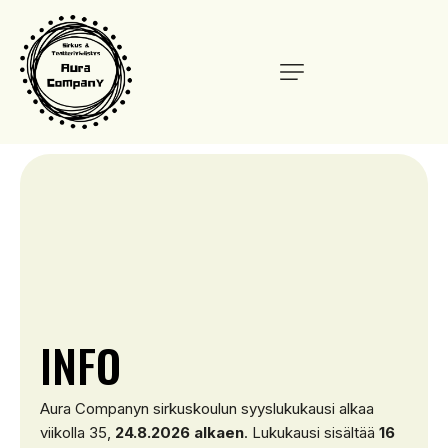
I
N
F
O
Aura Companyn sirkuskoulun syyslukukausi alkaa
viikolla 35,
24.8.2026 alkaen
. Lukukausi sisältää
16